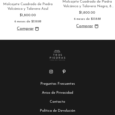
Molcajete Cuadrado de Piedra
Molcajete Cuadrado de Piedra
Volcánica y Talavera Negra, 8
Volcánica y Talavera Azul
Pulgadas, Hecho en México
$1,800.00
$1,800.00
6
meses de
$338.88
6
meses de
$338.88
Preguntas Frecuentes
Aviso de Privacidad
Contacto
Política de Devolución